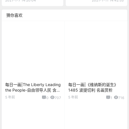
2021-1-7 14:20:04
2021-1-11 14:42:53
猜你喜欢
每日一画|The Liberty Leading
每日一画|《维纳斯的诞生》
the People-自由领导人民 含原
1485 波提切利 名画赏析
图下载
5 年前
5 年前
0
707
1
716