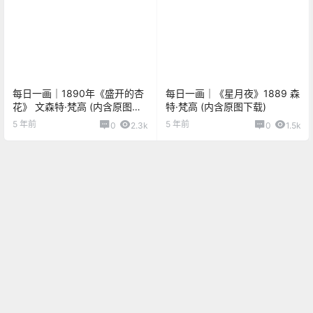
每日一画｜1890年《盛开的杏
每日一画｜《星月夜》1889 森
花》 文森特·梵高 (内含原图下
特·梵高 (内含原图下载)
载)
5 年前
5 年前
0
2.3k
0
1.5k