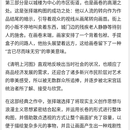
第三部分是以城楼为中心的市区街道，也是画卷的高潮之
处。这是张择端构图的成功之处：他以人流的转向作为作
品结尾的暗示，引导着观众的视线从画尾转向画首。街上
的小贩不停地叫卖着东西，城门边的残疾老人静静等待别
人的施舍。在画卷末端，画家安排了一个背着包袱、手提
盒子的问路人，他抬头展望着远方，这给画卷留下了一种
“言已尽而味无穷”的审美意味。
《清明上河图》直观地反映出当时社会的状况，也顺应了
商品经济发展的需求，还迎合了诸多新兴市民阶层对艺术
的审美感受，所以被无数群众所追捧，并逐步被北宋宫廷
统治者所了解、接受与欣赏。
在这部经典之作中，张择端选择了将现实主义创作思想与
浪漫主义思想紧密结合起来，并运用长卷的形式进行整体
构图，并借助散点透视的方式让整个画面扩充了容量，以
便于描绘复杂多元的事物，并且让画面产生出一种戏剧性