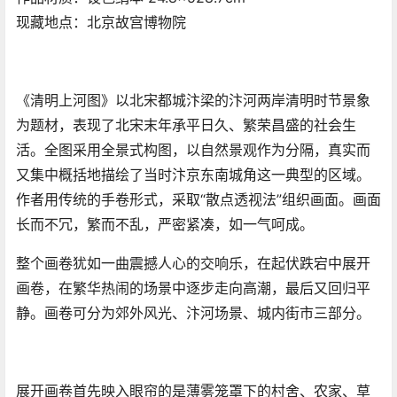
现藏地点：北京故宫博物院
《清明上河图》以北宋都城汴梁的汴河两岸清明时节景象
为题材，表现了北宋末年承平日久、繁荣昌盛的社会生
活。全图采用全景式构图，以自然景观作为分隔，真实而
又集中概括地描绘了当时汴京东南城角这一典型的区域。
作者用传统的手卷形式，采取“散点透视法”组织画面。画面
长而不冗，繁而不乱，严密紧凑，如一气呵成。
整个画卷犹如一曲震撼人心的交响乐，在起伏跌宕中展开
画卷，在繁华热闹的场景中逐步走向高潮，最后又回归平
静。画卷可分为郊外风光、汴河场景、城内街市三部分。
展开画卷首先映入眼帘的是薄雾笼罩下的村舍、农家、草