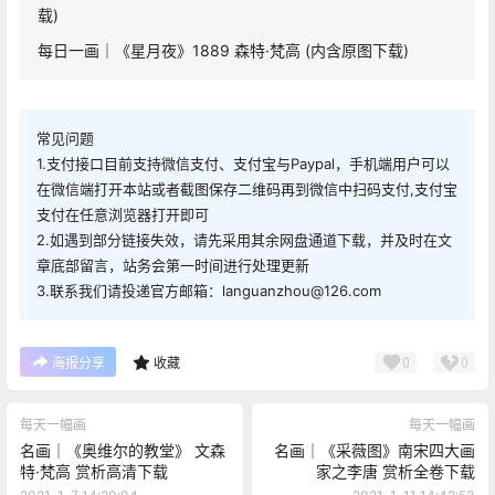
载)
每日一画｜《星月夜》1889 森特·梵高 (内含原图下载)
常见问题
1.支付接口目前支持微信支付、支付宝与Paypal，手机端用户可以
在微信端打开本站或者截图保存二维码再到微信中扫码支付,支付宝
支付在任意浏览器打开即可
2.如遇到部分链接失效，请先采用其余网盘通道下载，并及时在文
章底部留言，站务会第一时间进行处理更新
3.联系我们请投递官方邮箱：languanzhou@126.com
0
0
海报分享
收藏
每天一幅画
每天一幅画
名画｜《奥维尔的教堂》 文森
名画｜《采薇图》南宋四大画
特·梵高 赏析高清下载
家之李唐 赏析全卷下载