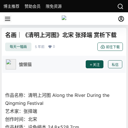
博主推荐
赞助会员
限免资源
名画｜《清明上河图》北宋 张择端 赏析下载
0
每天一幅画
5 年前
前往下载
慵懒猫
关注
私信
作品名称：清明上河图 Along the River During the
Qingming Festival
艺术家：张择端
创作时间：北宋
作品材质：设色绢本 24.8×528.7cm