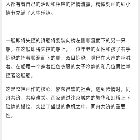
人都有着自己的活动和相应的神情流露，精微刻画的细小
情节充满了人生乐趣。
一艘即将失控的货船将要装向桥左侧顺流而下的另一只
船。在这艘即将失控的船上，一位年老的女性和孩子右手
惊恐的指着顺溜而下的船，双目惊恐，嘴巴在大声的呼喊
着。在船尾一个穿着红色衣服的女子冷静的和几位男性掌
控者这艘船​。
这是整幅画作的核心​：繁荣昌盛的社会，遇到险情时，同
舟共济​，共度难关。画家通过汴京城内的繁华和虹桥上下
险情的描绘，突出了盛世的危机之中，​同舟共济的重要
性。