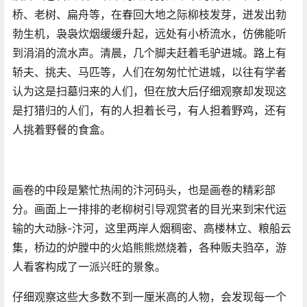
桥、老树、扁舟等，在春回大地之际柳枝发芽，迸发出勃
勃生机，袅袅炊烟缓缓升起，远处有小桥流水，仿佛能听
到涓涓的流水声。清晨，几个脚夫赶着毛驴进城。路上有
轿夫、挑夫、马匹等，人们在匆匆忙忙进城，以往有学者
认为这是扫墓归来的人们，但在放大后仔细观察却发现这
是打猎归的人们，有的人担着长弓，有人担着野鸡，还有
人挑着野餐的食盒。
画卷的中段是繁忙热闹的汴河码头，也是画卷的精彩部
分。画面上一排排的老柳树引导观赏者的目光来到宋代运
输的大动脉-汴河，这里两岸人烟稠密、高楼林立、粮船云
集，桥边的炉膛中的火焰熊熊燃烧着，各种贩夫驺卒，游
人看客构成了一派兴旺的景象。
仔细观察这些大多数不到一厘米高的人物，会发现每一个