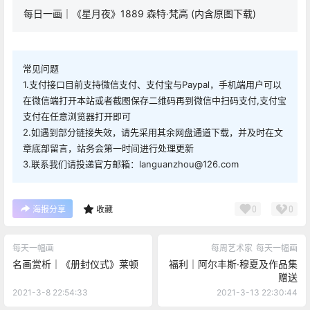
每日一画｜《星月夜》1889 森特·梵高 (内含原图下载)
常见问题
1.支付接口目前支持微信支付、支付宝与Paypal，手机端用户可以
在微信端打开本站或者截图保存二维码再到微信中扫码支付,支付宝
支付在任意浏览器打开即可
2.如遇到部分链接失效，请先采用其余网盘通道下载，并及时在文
章底部留言，站务会第一时间进行处理更新
3.联系我们请投递官方邮箱：languanzhou@126.com
0
0
海报分享
收藏
每天一幅画
每周艺术家
每天一幅画
名画赏析｜《册封仪式》莱顿
福利｜阿尔丰斯·穆夏及作品集
赠送
2021-3-8 22:54:33
2021-3-13 22:30:44