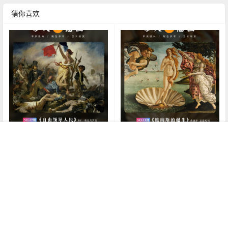
猜你喜欢
每日一画|The Liberty Leading
每日一画|《维纳斯的诞生》
首页
认证
搜索
菜单
我的
the People-自由领导人民 含原
1485 波提切利 名画赏析
图下载
5 年前
5 年前
0
707
1
714