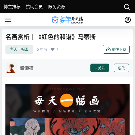
博主推荐
赞助会员
限免资源
名画赏析｜《红色的和谐》马蒂斯
0
每天一幅画
5 年前
前往下载
慵懒猫
关注
私信