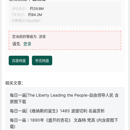
JPG大小：
约39.8M
TIF大小：
约84.2M
分辨率5729x4687：
您当前的等级为
游客
请先
登录
百度网盘
夸克网盘
相关文章：
每日一画|The Liberty Leading the People-自由领导人民 含
原图下载
每日一画|《维纳斯的诞生》1485 波提切利 名画赏析
每日一画｜1890年《盛开的杏花》 文森特·梵高 (内含原图下
载)