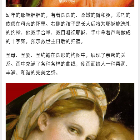
幼年的耶稣胖胖的，有着圆圆的、柔嫩的臂和腿，乖巧的
依偎在母亲的怀里。右侧的孩子是长大后将为耶稣施洗礼
的约翰，他双手合掌，双目凝视耶稣，手中拿着芦苇做成
的十字架，预示救世主日后的归宿。
圣母、圣婴、圣约翰在圆形的构图中，展现了亲密的关
系。画中充满了各种各样的曲线，使画面给人一种柔润、
丰满、和谐的完美之感。