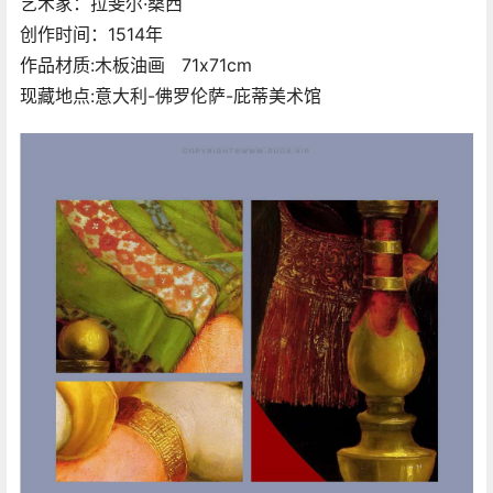
艺术家：拉斐尔·桑西
创作时间：1514年
作品材质:木板油画 71x71cm
现藏地点:意大利-佛罗伦萨-庇蒂美术馆