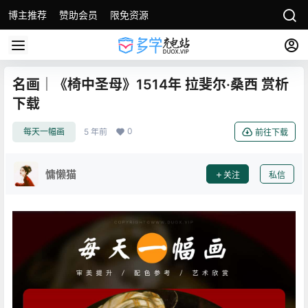
博主推荐
赞助会员
限免资源
名画｜《椅中圣母》1514年 拉斐尔·桑西 赏析
下载
0
每天一幅画
5 年前
前往下载
慵懒猫
关注
私信