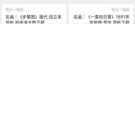
每天一幅画
每天一幅画
名画｜《步辇图》唐代 阎立本
名画｜《一束向日葵》1881年
赏析 超高清大图下载
克劳德·莫奈 赏析下载
2020-12-21 12:52:04
2020-12-21 18:18:45
首页
认证
搜索
菜单
我的
猜你喜欢
每日一画|The Liberty Leading
每日一画|《维纳斯的诞生》
the People-自由领导人民 含原
1485 波提切利 名画赏析
图下载
5 年前
5 年前
0
707
1
713