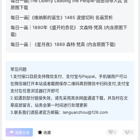
每日一画|The Liberty Leading the People-自由领导人民 含
原图下载
每日一画|《维纳斯的诞生》1485 波提切利 名画赏析
每日一画｜1890年《盛开的杏花》 文森特·梵高 (内含原图下
载)
每日一画｜《星月夜》1889 森特·梵高 (内含原图下载)
常见问题
1.支付接口目前支持微信支付、支付宝与Paypal，手机端用户可以
在微信端打开本站或者截图保存二维码再到微信中扫码支付,支付宝
支付在任意浏览器打开即可
2.如遇到部分链接失效，请先采用其余网盘通道下载，并及时在文
章底部留言，站务会第一时间进行处理更新
3.联系我们请投递官方邮箱：languanzhou@126.com
0
0
海报分享
收藏