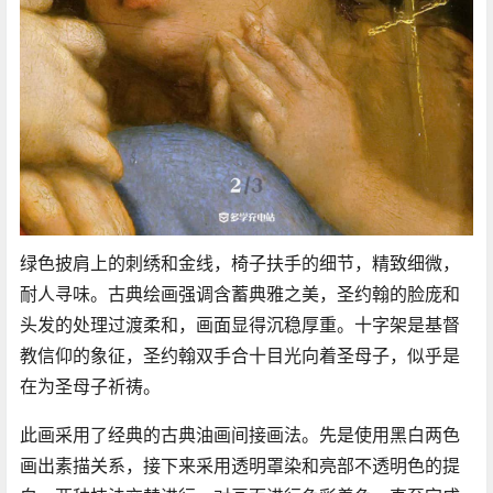
绿色披肩上的刺绣和金线，椅子扶手的细节，精致细微，
耐人寻味。古典绘画强调含蓄典雅之美，圣约翰的脸庞和
头发的处理过渡柔和，画面显得沉稳厚重。十字架是基督
教信仰的象征，圣约翰双手合十目光向着圣母子，似乎是
在为圣母子祈祷。
此画采用了经典的古典油画间接画法。先是使用黑白两色
画出素描关系，接下来采用透明罩染和亮部不透明色的提