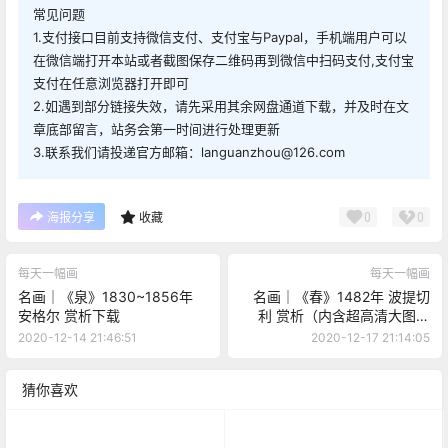
常见问题
1.支付接口目前支持微信支付、支付宝与Paypal，手机端用户可以
在微信端打开本站或者截图保存二维码再到微信中扫码支付,支付宝
支付在任意浏览器打开即可
2.如遇到部分链接失效，请先采用其余网盘通道下载，并及时在文
章底部留言，站务会第一时间进行处理更新
3.联系我们请投递官方邮箱：languanzhou@126.com
0
0
海报分享
收藏
每天一幅画
每天一幅画
名画｜《泉》1830~1856年
名画｜《春》1482年 波提切
安格尔 赏析下载
利 赏析（内含超高清大图下
载）
2020-12-14 21:46:51
2020-12-17 21:14:05
猜你喜欢