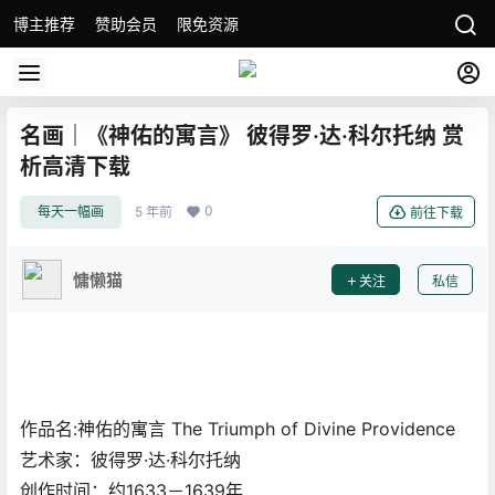
博主推荐
赞助会员
限免资源
名画｜《神佑的寓言》 彼得罗·达·科尔托纳 赏
析高清下载
0
每天一幅画
5 年前
前往下载
慵懒猫
关注
私信
作品名:神佑的寓言 The Triumph of Divine Providence
艺术家：彼得罗·达·科尔托纳
创作时间：约1633－1639年