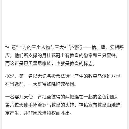
“神意”上方的三个人物与三大神学德行一一信、望、爱相呼
应，他们所支撑的月桂花冠上有教皇的徽章和三只蜜蜂，
而这正是巴贝里尼家族，也就是教皇的标志。
据说，第一名以无记名投票法选举产生的教皇乌尔班八世
在当选前，一大群蜜蜂降临梵蒂冈。
一名婴儿天使，背扛圣彼得的两把连在一起的金色钥匙。
第六位天使手捧着罗马教皇的头饰，神佑宣布教皇由她选
定产生，并非因政治特权而胜出。