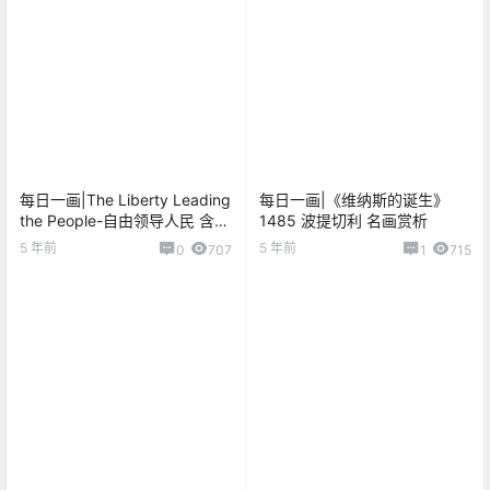
每日一画|The Liberty Leading
每日一画|《维纳斯的诞生》
the People-自由领导人民 含原
1485 波提切利 名画赏析
图下载
5 年前
5 年前
0
707
1
715