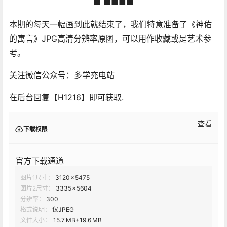
■ ■■■■
本期的每天一幅画到此就结束了，我们特意准备了《神佑
的寓言》JPG高清分辨率原图，可以用作收藏或是艺术参
考。
关注微信公众号：多学充电站
在后台回复【H1216】即可获取.​
查看
下载权限
官方下载通道
图片1尺寸：
3120 × 5475
图片2尺寸：
3335 × 5604
分辨率：
300
格式说明：
仅JPEG
文件大小：
15.7 MB+19.6 MB