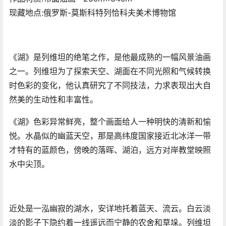
现藏地点:俄罗斯-莫斯科特列恰科夫美术博物馆
《湖》是列维坦的绝笔之作，是他最成熟的一幅风景油画
之一。列维坦为了探索天空、湖面在不同光照和气候转换
时色彩的变化，他认真研究了不同技法，力求表现出大自
然美的生动性和丰富性。
《湖》色彩异常鲜亮，整个画面给人一种明快的清新和愉
悦。水晶似的幽蓝天空，那是高纬度国家接近北冰洋一带
才特有的蓝颜色，傍晚的落晖、湖泊，远方对岸教堂映照
水中尖顶。
近处是一泓幽寂的湖水，安详地托着蓝天、流云。白云淡
淡的影子下隐约着一线遥远而宁静的农舍和草垛。列维坦