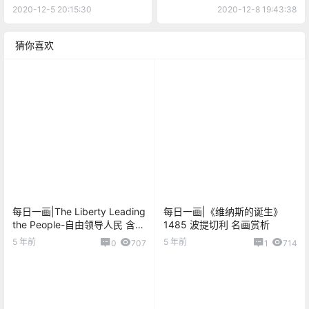
载
高清图免费下载
2020-12-5 20:15:30
2020-12-8 19:43:38
猜你喜欢
每日一画|The Liberty Leading
每日一画|《维纳斯的诞生》
the People-自由领导人民 含原
1485 波提切利 名画赏析
图下载
5 年前
5 年前
0
707
1
714