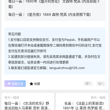
每日一画｜1890年《盛开的杏花》 文森特·梵高 (内含原图下
载)
每日一画｜《星月夜》1889 森特·梵高 (内含原图下载)
常见问题
1.支付接口目前支持微信支付、支付宝与Paypal，手机端用户可以
在微信端打开本站或者截图保存二维码再到微信中扫码支付,支付宝
支付在任意浏览器打开即可
2.如遇到部分链接失效，请先采用其余网盘通道下载，并及时在文
章底部留言，站务会第一时间进行处理更新
3.联系我们请投递官方邮箱：languanzhou@126.com
0
0
海报分享
收藏
每天一幅画
每天一幅画
每日一画｜《生活的欢乐》野
名画｜《法庭上的芙丽涅》
兽派创始人马蒂斯 赏析 高清下
1861年 让·莱昂·热罗姆 赏析