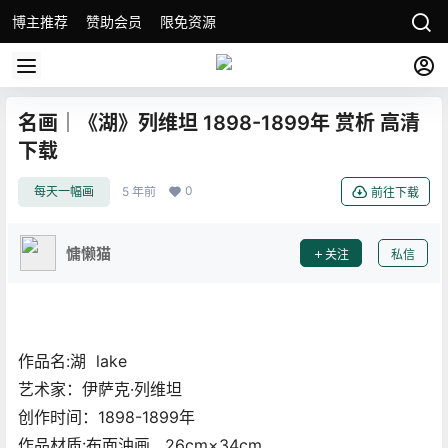
博主推荐
赞助会员
限免资源
名画｜《湖》列维坦 1898-1899年 赏析 高清
下载
0
每天一幅画
5 年前
前往下载
慵懒猫
关注
私信
作品名:湖 lake
艺术家：伊萨克·列维坦
创作时间：1898-1899年
作品材质:布面油画 26cm×34cm