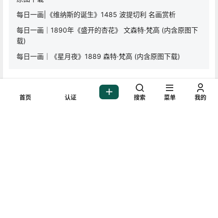
每日一画|《维纳斯的诞生》1485 波提切利 名画赏析
每日一画｜1890年《盛开的杏花》 文森特·梵高 (内含原图下
载)
每日一画｜《星月夜》1889 森特·梵高 (内含原图下载)
常见问题
首页
认证
搜索
菜单
我的
1.支付接口目前支持微信支付、支付宝与Paypal，手机端用户可以
在微信端打开本站或者截图保存二维码再到微信中扫码支付,支付宝
支付在任意浏览器打开即可
2.如遇到部分链接失效，请先采用其余网盘通道下载，并及时在文
章底部留言，站务会第一时间进行处理更新
3.联系我们请投递官方邮箱：languanzhou@126.com
0
0
海报分享
收藏