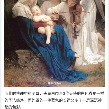
而此时熟睡中的圣母，头裏白巾与3位天使的白色衣裙一样
的圣洁纯净，而外罩的一件蓝色的长裙又多了一层深沉神
秘的色彩。