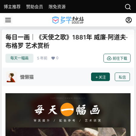
博主推荐
赞助会员
限免资源
每日一画｜《天使之歌》1881年 威廉·阿道夫·
布格罗 艺术赏析
0
每天一幅画
5 年前
前往下载
慵懒猫
关注
私信