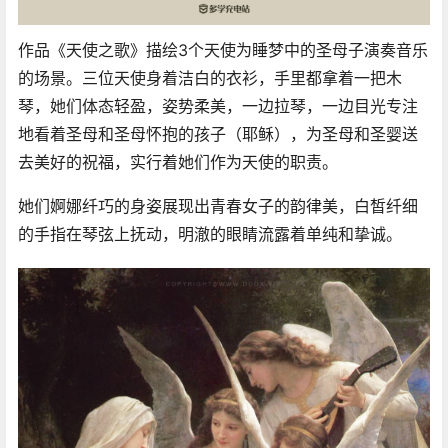
作品《天使之歌》描绘3个天使为睡梦中的圣母子演奏音乐
的场景。三位天使身着洁白的衣衫，手里都拿着一把木
琴，她们体态轻盈，姿势柔美，一边拉琴，一边目光专注
地看着圣母和圣母怀抱的孩子（耶稣），为圣母和圣婴送
去美好的祝福，实行着她们作为天使的职责。
她们婀娜纤巧的身姿展现出青春女子的韵律美，白皙纤细
的手指在琴弦上抚动，明澈的眼睛流露着单纯和挚诚。