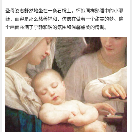
圣母姿态舒然地坐在一条石櫈上，怀抱同样熟睡中的小耶
稣，面容是那么慈善祥和，仿佛在做着一个甜美的梦。整
个画面充满了宁静和谐的氛围和温馨甜美的情调。