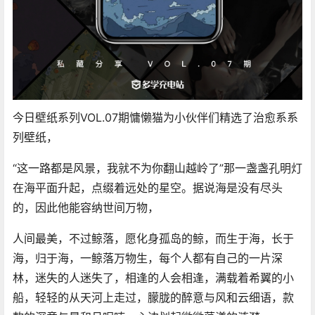
今日壁纸系列VOL.07期慵懒猫为小伙伴们精选了治愈系系
列壁纸，
“这一路都是风景，我就不为你翻山越岭了”那一盏盏孔明灯
在海平面升起，点缀着远处的星空。据说海是没有尽头
的，因此他能容纳世间万物，
人间最美，不过鲸落，愿化身孤岛的鲸，而生于海，长于
海，归于海，一鲸落万物生，每个人都有自己的一片深
林，迷失的人迷失了，相逢的人会相逢，满载着希翼的小
船，轻轻的从天河上走过，朦胧的醉意与风和云细语，款