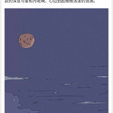
款的深意与星和月呢喃，心边划起微微荡漾的涟漪。