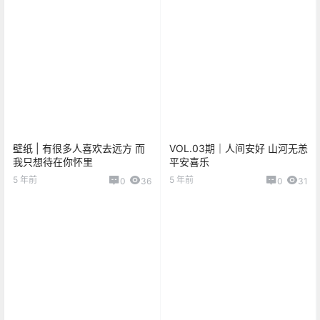
壁纸 | 有很多人喜欢去远方 而
VOL.03期｜人间安好 山河无恙
我只想待在你怀里
平安喜乐
5 年前
5 年前
0
36
0
31