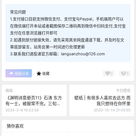
常见问题
1.支付接口目前支持微信支付、支付宝与Paypal，手机端用户可以
在微信端打开本站或者截图保存二维码再到微信中扫码支付,支付宝
支付在任意浏览器打开即可
2.如遇到部分链接失效，请先采用其余网盘通道下载，并及时在文
章底部留言，站务会第一时间进行处理更新
3.联系我们请投递官方邮箱：languanzhou@126.com
0
0
海报分享
收藏
国画
今日壁纸
《渊明诗意册页11》石涛 东方
壁纸 | 有很多人喜欢去远方 而
有一士，被服常不完。三旬九
我只想待在你怀里
遇食，十年著一冠
2024-3-8 16:33:59
2020-10-14 21:05:55
猜你喜欢