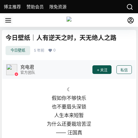
博主推荐
赞助会员
限免资源
今日壁纸｜人有逆天之时，天无绝人之路
0
今日壁纸
5 年前
充电君
关注
私信
官方团队
☾
假如你不够快乐
也不要眉头深锁
人生本来短暂
为什么还要栽培苦涩
—— 汪国真