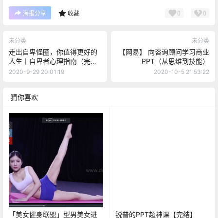
0
0
海报分享
收藏
未分类
未分类
走出自卑怪圈，你值得更好的
【网易】 向咨询顾问学习商业
人生丨自卑者心理指南（完
PPT（从思维到技能）
结）
2020-9-29 20:01:19
2020-10-5 21:53:22
猜你喜欢
「美女健身联盟」型男美女进
锐普的PPT超神课【完结】