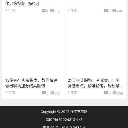
化训练视频【完结】
7 年前
7 年前
0
1.5k
0
446
13堂PPT实操指南，教你快速
21天会计职称，考试突击：名
做出职场加分的高颜值
师划重点，精准备考，轻松拿
PPT【完结】
证！
7 年前
7 年前
0
351
0
398
Copyright © 2026
多学充电站
粤ICP备20024810号-2
查询 99 次，耗时 0.2432 秒