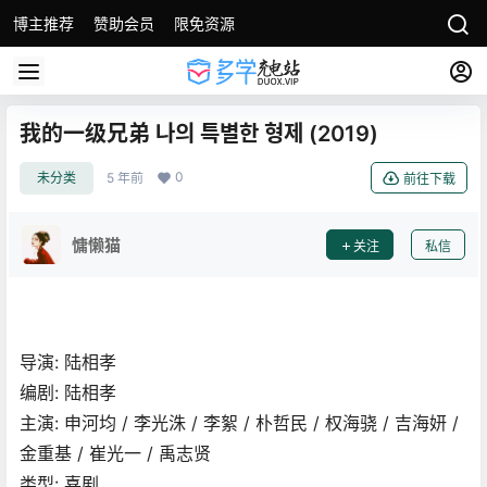
博主推荐
赞助会员
限免资源
我的一级兄弟 나의 특별한 형제 (2019)
0
未分类
5 年前
前往下载
慵懒猫
关注
私信
导演: 陆相孝
编剧: 陆相孝
主演: 申河均 / 李光洙 / 李絮 / 朴哲民 / 权海骁 / 吉海妍 /
金重基 / 崔光一 / 禹志贤
类型: 喜剧