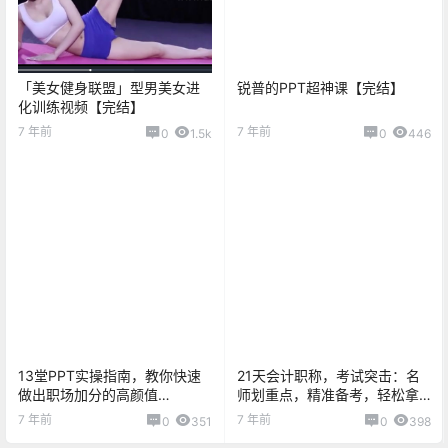
「美女健身联盟」型男美女进
锐普的PPT超神课【完结】
化训练视频【完结】
7 年前
7 年前
0
1.5k
0
446
13堂PPT实操指南，教你快速
21天会计职称，考试突击：名
做出职场加分的高颜值
师划重点，精准备考，轻松拿
PPT【完结】
证！
7 年前
7 年前
0
351
0
398