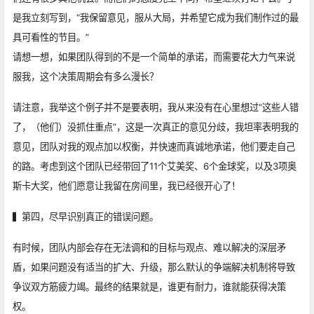
是我立刻写到，“我保留意见，服从大局，并希望它成为我们制作过的最
具可看性的节目。”
请想一想，如果团队得到的不是一个简单的承诺，而需要花大力气来说
服我，这个决策周期会有多么漫长？
请注意，我举这个例子并不是要表明，我从来没有在心里想过“这些人错
了，（他们）没抓住重点”，这是一次真正的意见分歧，我坦率表明我的
意见，团队对我的观点加以权衡，并快速而真诚地承诺，他们要走自己
的路。考虑到这个团队已经带回了11个艾美奖、6个金球奖，以及3项奥
斯卡大奖，他们愿意让我留在房间里，我已经很开心了！
▍第四，尽早识别真正的错误问题。
有时候，团队内部会存在无法调和的目标与观点、难以解决的深层矛
盾，如果问题没有适当的扩大、升级，那么默认的争端解决机制将导致
争议双方筋疲力竭。最终的结果就是，谁更有耐力，谁就能获得决策
权。