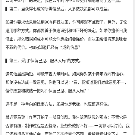
公司生死存亡的决定，我在去年的信中曾经更详细地写到了这一点。
▍第二，当获得七成的所需信息后，大多数决策都可以成型。
如果你要求信息量达到90%再做决策，你可能就有点慢了。另外，无论
运用哪种方式，你都要善于快速识别和纠正坏的决定。如果你擅长自我
修正，那么错误的成本可能比你想象的要廉价，而决策缓慢肯定意味着
不菲的代价。–如何知道已经有七成的信息？
▍第三，采用“保留己见、服从大局”的方式。
这句话虽然简短，却能节省大量时间。如果你对某个特定方向有信心，
即使没有达成一致意见，你也可以说：“看，我知道我们对此意见不一，
但你愿意和我赌一把吗？保留己见、服从大局？”
这不是一种单向的做事方法，如果你是老板，也应该这样做。
最近亚马逊工作室开拍了一部原创剧。我告诉团队我的观点：不管它是
否够有趣，制作过程是否复杂，业务条款好不好……一切都可以讨论，我
们还有很多其他机会。而他们的态度完全不同，希望继续讨论下去。于