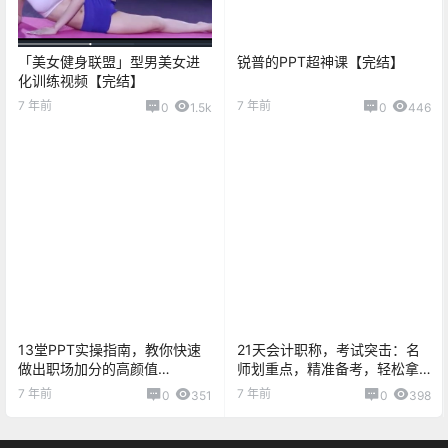
「美女健身联盟」型男美女进
锐普的PPT超神课【完结】
化训练视频【完结】
7 年前
7 年前
0
1.5k
0
446
13堂PPT实操指南，教你快速
21天会计职称，考试突击：名
做出职场加分的高颜值
师划重点，精准备考，轻松拿
PPT【完结】
证！
7 年前
7 年前
0
351
0
398