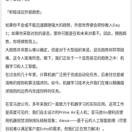
「积极适应外部趋势」
如果你不会或不能迅速跟随强大的趋势，外部世界便会把你推入Day
2；如果你采取对抗的姿态，那你可能是在和未来对着干。因此，拥抱趋
势，你将顺势而上。
大趋势并非那么难以确定，但是对于大型组织来说，迎合趋势却异常困
难，这令人匪夷所思。眼下，我们正处于一个显而易见的趋势之中：机
器学习和人工智能。
在过去的几十年里，计算机被广泛用于完成自动化任务，后者往往是被
清晰的规则和算法描述的。如今，机器学习技术允许我们在难以精确描
述规则的边界内完成同样的任务。
在亚马逊公司，多年来我们一直致力于机器学习的实际应用。这项工作
是高度可见的：我们自主设计的Prime Air无人机；亚马逊Go便利店使
用机器视觉消除排队结帐现象；Alexa——基于云的人工智能助理（尽管
目前难以满足客户度Echo的需求，但我们正在努力解决）。