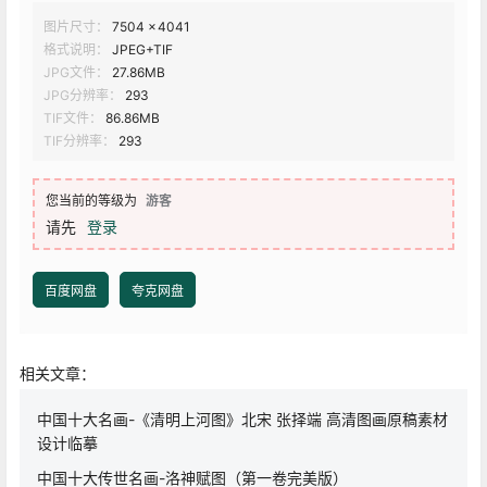
图片尺寸：
7504 × 4041
格式说明：
JPEG+TIF
JPG文件：
27.86MB
JPG分辨率：
293
TIF文件：
86.86MB
TIF分辨率：
293
您当前的等级为
游客
请先
登录
百度网盘
夸克网盘
相关文章：
中国十大名画-《清明上河图》北宋 张择端 高清图画原稿素材
设计临摹
中国十大传世名画-洛神赋图（第一卷完美版）