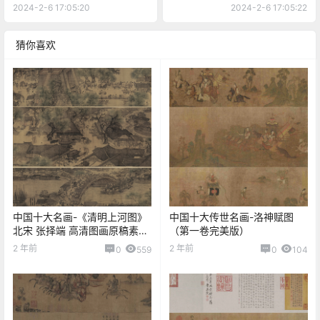
2024-2-6 17:05:20
2024-2-6 17:05:22
猜你喜欢
中国十大名画-《清明上河图》
中国十大传世名画-洛神赋图
北宋 张择端 高清图画原稿素材
（第一卷完美版）
设计临摹
2 年前
2 年前
0
559
0
104