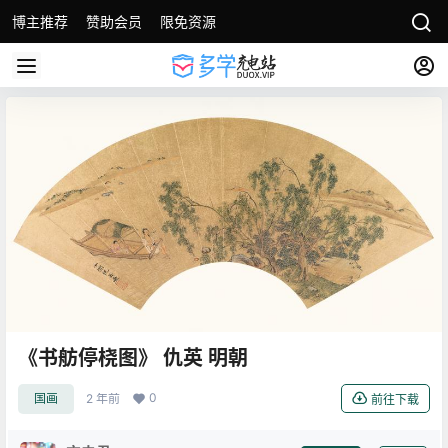
博主推荐
赞助会员
限免资源
《书舫停桡图》 仇英 明朝
0
国画
2 年前
前往下载