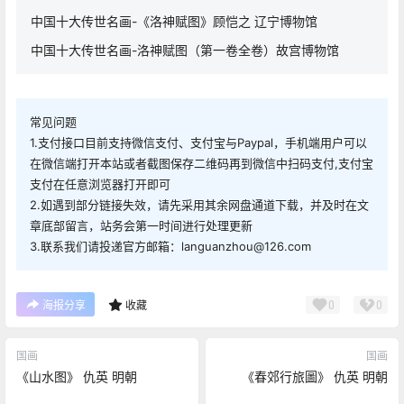
中国十大传世名画-《洛神赋图》顾恺之 辽宁博物馆
中国十大传世名画-洛神赋图（第一卷全卷）故宫博物馆
常见问题
1.支付接口目前支持微信支付、支付宝与Paypal，手机端用户可以
在微信端打开本站或者截图保存二维码再到微信中扫码支付,支付宝
支付在任意浏览器打开即可
2.如遇到部分链接失效，请先采用其余网盘通道下载，并及时在文
章底部留言，站务会第一时间进行处理更新
3.联系我们请投递官方邮箱：languanzhou@126.com
0
0
海报分享
收藏
国画
国画
《山水图》 仇英 明朝
《春郊行旅圖》 仇英 明朝