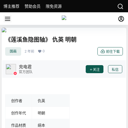
博主推荐
赞助会员
限免资源
《莲溪鱼隐图轴》 仇英 明朝
0
国画
2 年前
前往下载
充电君
关注
私信
官方团队
创作者
仇英
创作年代
明朝
作品材质
绢本