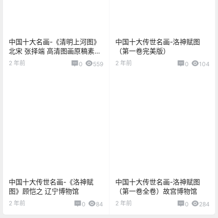
中国十大名画-《清明上河图》
中国十大传世名画-洛神赋图
北宋 张择端 高清图画原稿素材
（第一卷完美版）
设计临摹
2 年前
2 年前
0
559
0
104
中国十大传世名画-《洛神赋
中国十大传世名画-洛神赋图
图》顾恺之 辽宁博物馆
（第一卷全卷）故宫博物馆
2 年前
2 年前
0
84
0
284