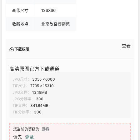
画作尺寸
126X66
收藏地点
北京故宮博物苑
查看
下载权限
高清原图官方下载通道
JPG尺寸：
3055 × 6000
TIF尺寸：
7795 × 15310
JPG文件：
13.18MB
JPG分辨率：
300
TIF文件：
341.64MB
TIF分辨率：
300
您当前的等级为
游客
请先
登录