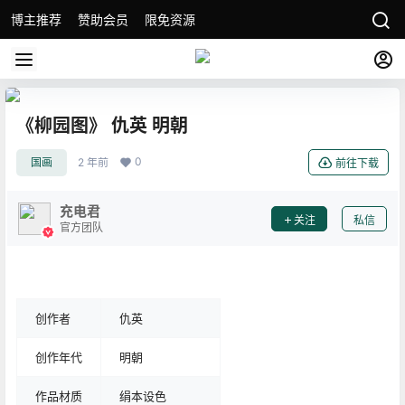
博主推荐
赞助会员
限免资源
《柳园图》 仇英 明朝
0
国画
2 年前
前往下载
充电君
关注
私信
官方团队
创作者
仇英
创作年代
明朝
作品材质
绢本设色