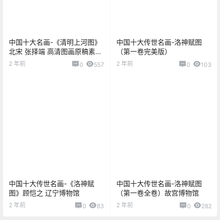
中国十大名画-《清明上河图》
中国十大传世名画-洛神赋图
北宋 张择端 高清图画原稿素材
（第一卷完美版）
设计临摹
2 年前
2 年前
0
557
0
103
中国十大传世名画-《洛神赋
中国十大传世名画-洛神赋图
图》顾恺之 辽宁博物馆
（第一卷全卷）故宫博物馆
2 年前
2 年前
0
83
0
282