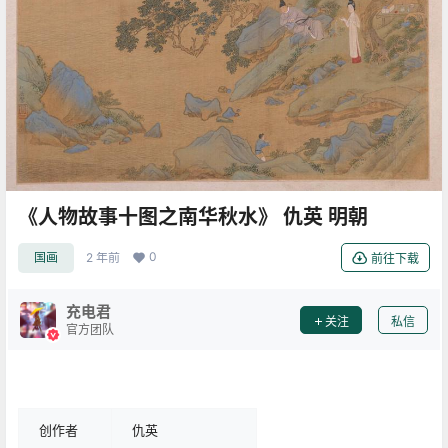
《人物故事十图之南华秋水》 仇英 明朝
0
国画
2 年前
前往下载
充电君
关注
私信
官方团队
创作者
仇英