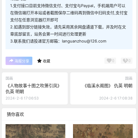
1.支付接口目前支持微信支付、支付宝与Paypal，手机端用户可以
在微信端打开本站或者截图保存二维码再到微信中扫码支付,支付宝
支付在任意浏览器打开即可
2.如遇到部分链接失效，请先采用其余网盘通道下载，并及时在文
章底部留言，站务会第一时间进行处理更新
3.联系我们请投递官方邮箱：languanzhou@126.com
0
0
海报分享
收藏
国画
国画
《人物故事十图之吹箫引凤》
《临溪水阁图》 仇英 明朝
仇英 明朝
2024-2-6 17:06:53
2024-2-6 17:08:38
猜你喜欢