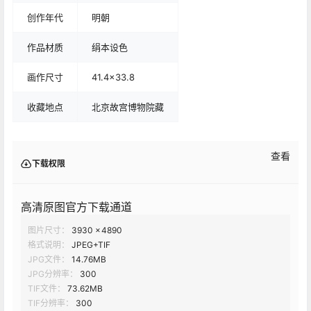
创作年代
明朝
作品材质
绢本设色
画作尺寸
41.4x33.8
收藏地点
北京故宫博物院藏
查看
下载权限
高清原图官方下载通道
图片尺寸：
3930 × 4890
格式说明：
JPEG+TIF
JPG文件：
14.76MB
JPG分辨率：
300
TIF文件：
73.62MB
TIF分辨率：
300