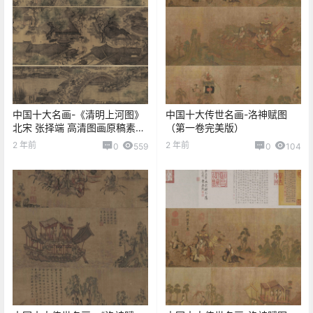
中国十大名画-《清明上河图》
中国十大传世名画-洛神赋图
北宋 张择端 高清图画原稿素材
（第一卷完美版）
设计临摹
2 年前
2 年前
0
559
0
104