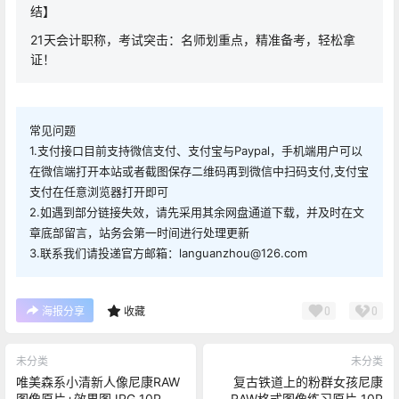
结】
21天会计职称，考试突击：名师划重点，精准备考，轻松拿
证！
常见问题
1.支付接口目前支持微信支付、支付宝与Paypal，手机端用户可以
在微信端打开本站或者截图保存二维码再到微信中扫码支付,支付宝
支付在任意浏览器打开即可
2.如遇到部分链接失效，请先采用其余网盘通道下载，并及时在文
章底部留言，站务会第一时间进行处理更新
3.联系我们请投递官方邮箱：languanzhou@126.com
0
0
海报分享
收藏
未分类
未分类
唯美森系小清新人像尼康RAW
复古铁道上的粉群女孩尼康
图像原片+效果图JPG 10P
RAW格式图像练习原片 10P