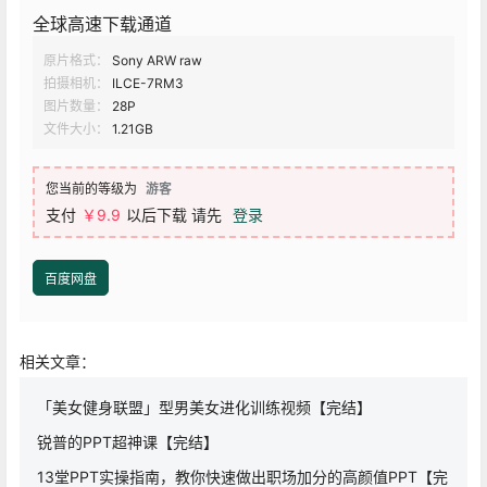
全球高速下载通道
原片格式：
Sony ARW raw
拍摄相机：
ILCE-7RM3
图片数量：
28P
文件大小：
1.21GB
您当前的等级为
游客
支付
￥
9.9
以后下载
请先
登录
百度网盘
相关文章：
「美女健身联盟」型男美女进化训练视频【完结】
锐普的PPT超神课【完结】
13堂PPT实操指南，教你快速做出职场加分的高颜值PPT【完