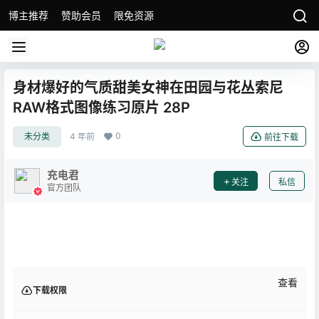
博主推荐
赞助会员
限免资源
身材爆好的气质甜美女神在田园与花丛索尼
RAW格式图像练习原片 28P
0
未分类
4 年前
前往下载
充电君
关注
私信
官方团队
查看
下载权限