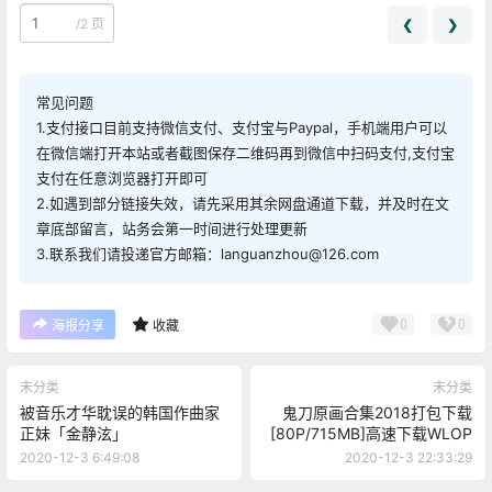
/
2 页
❮
❯
常见问题
1.支付接口目前支持微信支付、支付宝与Paypal，手机端用户可以
在微信端打开本站或者截图保存二维码再到微信中扫码支付,支付宝
支付在任意浏览器打开即可
2.如遇到部分链接失效，请先采用其余网盘通道下载，并及时在文
章底部留言，站务会第一时间进行处理更新
3.联系我们请投递官方邮箱：languanzhou@126.com
0
0
海报分享
收藏
未分类
未分类
被音乐才华耽误的韩国作曲家
鬼刀原画合集2018打包下载
正妹「金静泫」
[80P/715MB]高速下载WLOP
2020-12-3 6:49:08
2020-12-3 22:33:29