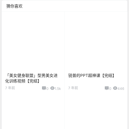
猜你喜欢
「美女健身联盟」型男美女进
锐普的PPT超神课【完结】
化训练视频【完结】
7 年前
7 年前
0
1.5k
0
446