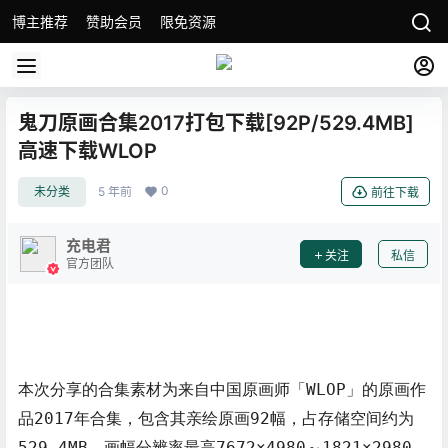
博主推荐
赞助会员
限免资源
鬼刀原画合集2017打包下载[92P/529.4MB]
高速下载WLOP
0
未分类
5 年前
前往下载
充电君
关注
私信
官方团队
本次分享的合集素材为来自中国原画师「WLOP」的原画作
品2017年合集，包含其亲绘原画92幅，占存储空间约为
529.4MB，画幅分辨率最高7672×4980～1821×2980，