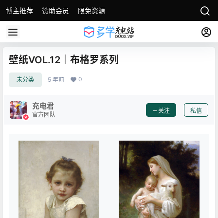
博主推荐
赞助会员
限免资源
壁纸VOL.12｜布格罗系列
0
未分类
5 年前
充电君
关注
私信
官方团队