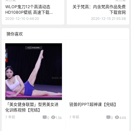
WLOP鬼刀12个高清动态
关于梵高：内含梵高作品免费
HD1080P壁纸 高速下载
下载官网
[2.52GB/12V]
2020-12-10 0:46:20
2020-12-15 21:55:38
猜你喜欢
「美女健身联盟」型男美女进
锐普的PPT超神课【完结】
化训练视频【完结】
7 年前
7 年前
0
1.5k
0
446