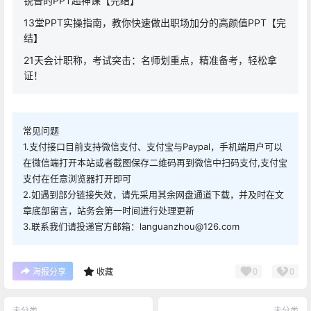
锐普的PPT超神课【完结】
13堂PPT实操指南，教你快速做出职场加分的高颜值PPT【完
结】
21天会计职称，考试突击：名师划重点，精准备考，轻松拿
证！
常见问题
1.支付接口目前支持微信支付、支付宝与Paypal，手机端用户可以
在微信端打开本站或者截图保存二维码再到微信中扫码支付,支付宝
支付在任意浏览器打开即可
2.如遇到部分链接失效，请先采用其余网盘通道下载，并及时在文
章底部留言，站务会第一时间进行处理更新
3.联系我们请投递官方邮箱：languanzhou@126.com
0
0
海报分享
收藏
未分类
未分类