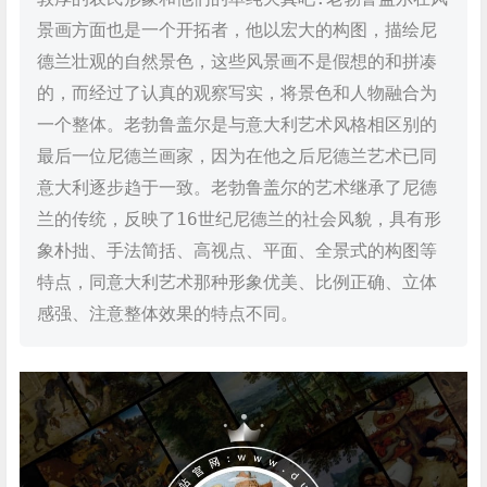
景画方面也是一个开拓者，他以宏大的构图，描绘尼
德兰壮观的自然景色，这些风景画不是假想的和拼凑
的，而经过了认真的观察写实，将景色和人物融合为
一个整体。老勃鲁盖尔是与意大利艺术风格相区别的
最后一位尼德兰画家，因为在他之后尼德兰艺术已同
意大利逐步趋于一致。老勃鲁盖尔的艺术继承了尼德
兰的传统，反映了16世纪尼德兰的社会风貌，具有形
象朴拙、手法简括、高视点、平面、全景式的构图等
特点，同意大利艺术那种形象优美、比例正确、立体
感强、注意整体效果的特点不同。