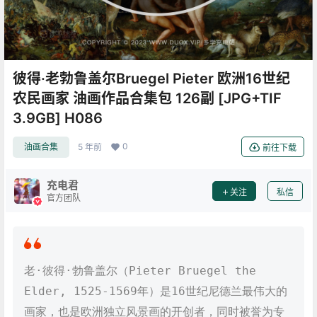
彼得·老勃鲁盖尔Bruegel Pieter 欧洲16世纪
农民画家 油画作品合集包 126副 [JPG+TIF
3.9GB] H086
0
油画合集
5 年前
前往下载
充电君
关注
私信
官方团队
老·彼得·勃鲁盖尔（Pieter Bruegel the
Elder, 1525-1569年）是16世纪尼德兰最伟大的
画家，也是欧洲独立风景画的开创者，同时被誉为专