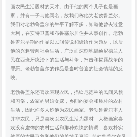
画农民生活题材的天才。由于他的两个儿子也是画
家，并有一子与他同名，故我们称他为老勃鲁盖尔。
我们对老勃鲁盖尔的生平了解不多，知道他曾去过意
大利，在安特卫普和布鲁塞尔居住并从事创作。老勃
鲁盖尔早期的作品以民间传说和谚语作为题材，以后
他的兴趣转向社会生活，广泛而深刻地描绘尼德兰人
民在西班牙统治下的生活与斗争，抨击和揭露战争的
罪恶。老勃鲁盖尔的作品是当时普遍的社会情绪的反
映。
老勃鲁盖尔还喜欢表现农民，描绘尼德兰的民间风貌
和习俗，农家的男婚女嫁，乡间的宴会和质朴的农村
生活，因此许多人称他为农民画家。老勃鲁盖尔本人
并非农民，只是喜欢以农民生活为题材，大概画家喜
欢没有虚饰的农村生活和那种欢快的情调，喜欢朴实
敦厚的农民形象和他们的单纯天真吧.老勃鲁盖尔在风