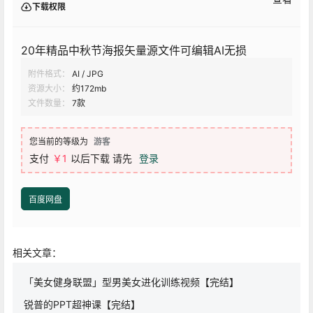
下载权限
20年精品中秋节海报矢量源文件可编辑AI无损
附件格式：
AI / JPG
资源大小：
约172mb
文件数量：
7款
您当前的等级为
游客
支付
￥
1
以后下载
请先
登录
百度网盘
相关文章：
「美女健身联盟」型男美女进化训练视频【完结】
锐普的PPT超神课【完结】