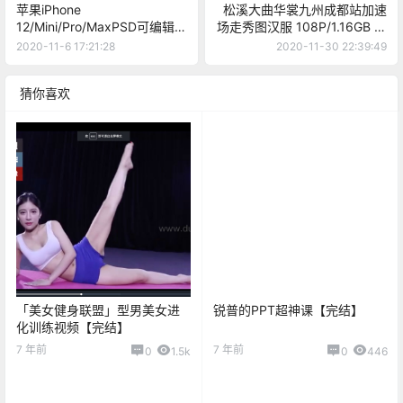
苹果iPhone
松溪大曲华裳九州成都站加速
12/Mini/Pro/MaxPSD可编辑智
场走秀图汉服 108P/1.16GB 全
能对象AI无损矢量手机iPhone
网高速下载
2020-11-6 17:21:28
2020-11-30 22:39:49
12样机模型
猜你喜欢
「美女健身联盟」型男美女进
锐普的PPT超神课【完结】
化训练视频【完结】
7 年前
7 年前
0
1.5k
0
446