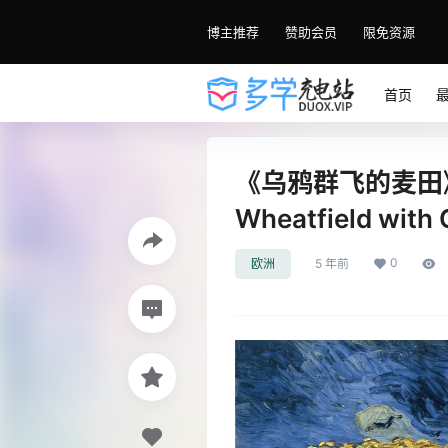
博主推荐
赞助会员
限免资源
首页
《乌鸦群飞的麦田》
Wheatfield wi
0
欧洲
5 年前