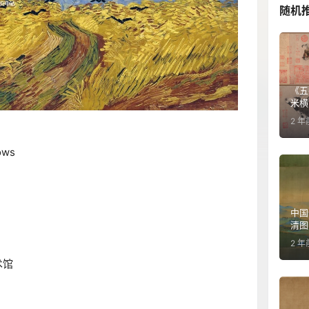
随机
《五
米横1
2 年
ows
中国
清图
2 年
术馆