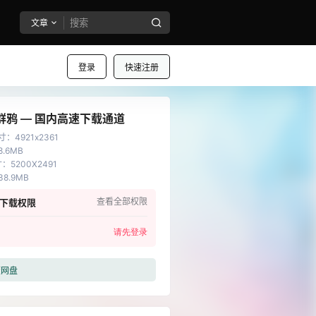
文章
登录
快速注册
群鸦 — 国内高速下载通道
寸
：
4921x2361
8.6MB
寸
：
5200X2491
38.9MB
查看全部权限
下载权限
请先登录
度网盘