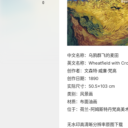
0
中文名称：乌鸦群飞的麦田
英文名称：Wheatfield with Cr
创作者：文森特·威廉·梵高
创作日期：1890
实际尺寸：50.5×103 cm
类别：风景画
材质：布面油画
位于：荷兰-阿姆斯特丹梵高美
无水印高清晰分辨率原图下载