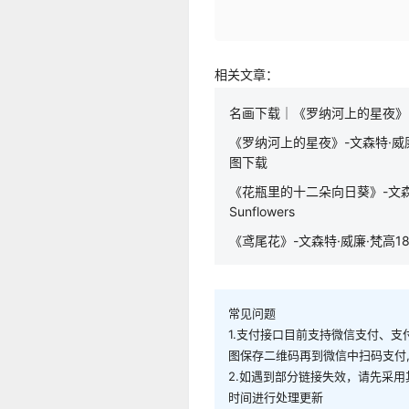
相关文章：
名画下载｜《罗纳河上的星夜》 梵高
《罗纳河上的星夜》-文森特·威廉·梵高1
图下载
《花瓶里的十二朵向日葵》-文森特·威廉·梵
Sunflowers
《鸢尾花》-文森特·威廉·梵高188
常见问题
1.支付接口目前支持微信支付、支
图保存二维码再到微信中扫码支付
2.如遇到部分链接失效，请先采
时间进行处理更新