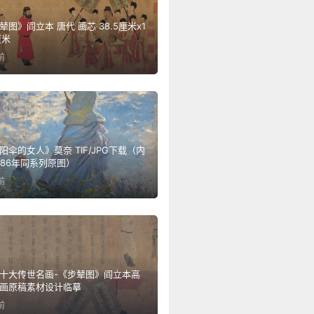
》阎立本 唐代 画芯 38.5厘米x1
厘米
前
的女人》莫奈 TIF/JPG下载（内
886年同系列原图）
前
十大传世名画-《步辇图》阎立本高
画原稿素材设计临摹
前