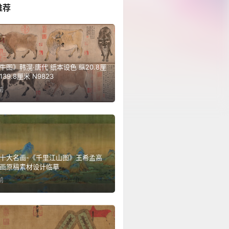
推荐
牛图》韩滉·唐代 纸本设色 纵20.8厘
39.8厘米 N9823
前
十大名画-《千里江山图》王希孟高
画原稿素材设计临摹
前