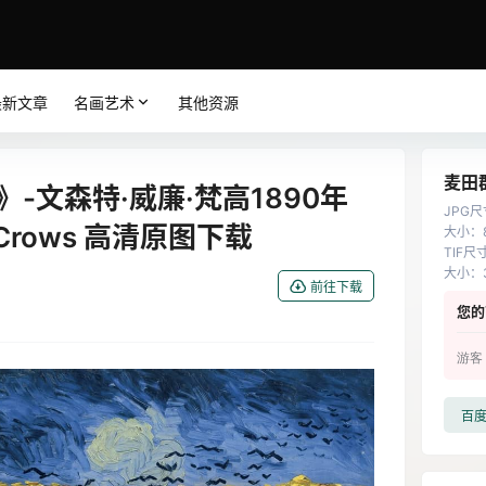
最新文章
名画艺术
其他资源
麦田
-文森特·威廉·梵高1890年
JPG尺
th Crows 高清原图下载
大小
：
TIF尺
大小
：
前往下载
您的
游客
百