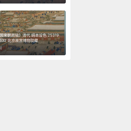
国来朝图轴》清代 绢本设色 25319
5632 北京故宫博物院藏
前