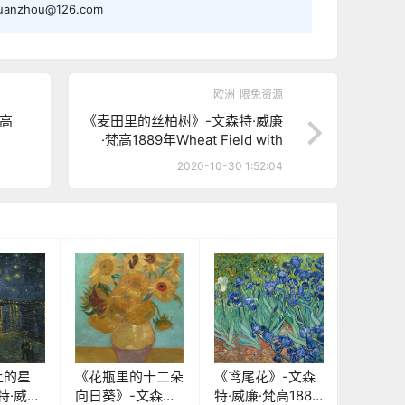
nzhou@126.com
欧洲
限免资源
梵高
《麦田里的丝柏树》-文森特·威廉
·梵高1889年Wheat Field with
Cypresses at theHaude Galline
2020-10-30 1:52:04
near Eygalieres 高清下载
上的星
《花瓶里的十二朵
《鸢尾花》-文森
特·威廉·
向日葵》-文森特·
特·威廉·梵高1889