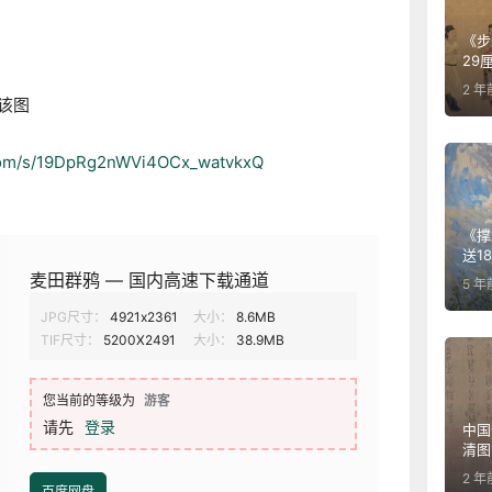
《步辇图
29
2 年
该图
.com/s/19DpRg2nWVi4OCx_watvkxQ
《撑阳伞
送1
麦田群鸦 — 国内高速下载通道
5 年
JPG尺寸：
4921x2361
大小：
8.6MB
TIF尺寸：
5200X2491
大小：
38.9MB
您当前的等级为
游客
请先
登录
中国
清图
2 年
百度网盘