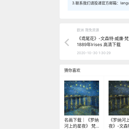
3.联系我们请投递官方邮箱：langua
欧洲
限免资源
《鸢尾花》-文森特·威廉·
1889年Irises 高清下载
2020-10-30 1:30:29
猜你喜欢
名画下载｜《罗纳
《罗纳河
河上的星夜》 梵
夜》-文森